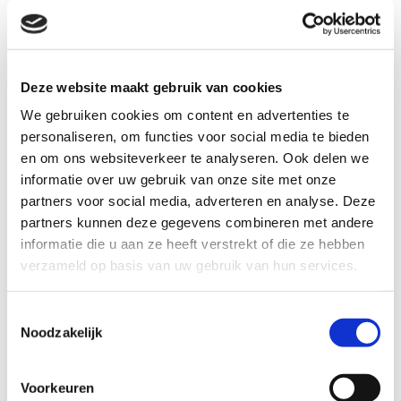
projecten. U heeft één aanspreekpunt voor uw archief en
beeldbank, materieel en inhoudelijk.
Projectmatige aanpak en historisch besef
Deze website maakt gebruik van cookies
Van kleine tot grote archiefklussen. Om grote archiefklussen
We gebruiken cookies om content en advertenties te
te klaren is een
projectmatige benadering
van groot belang.
personaliseren, om functies voor social media te bieden
Kwaliteit van de keuze van vernietiging en het verzamelen van
en om ons websiteverkeer te analyseren. Ook delen we
gegevens hangt in grote mate af van het historisch besef van
informatie over uw gebruik van onze site met onze
de bewerker. AoB heeft die historische kennis in huis. Uw
partners voor social media, adverteren en analyse. Deze
belangrijke documenten zijn in goede handen, want AoB
partners kunnen deze gegevens combineren met andere
heeft een passie voor archiefmateriaal.
informatie die u aan ze heeft verstrekt of die ze hebben
verzameld op basis van uw gebruik van hun services.
In contact met de herinnering
Hulp bij ordeningsplannen of een externe opslag voor uw
Toestemmingsselectie
Noodzakelijk
archief? Neem direct contact op met uw archivaris bij AoB in
Helmond. Vul direct het
contactformulier
in. Uw archief blijft
compleet bewaard, totdat u zelf besluit het weg te gooien.
Voorkeuren