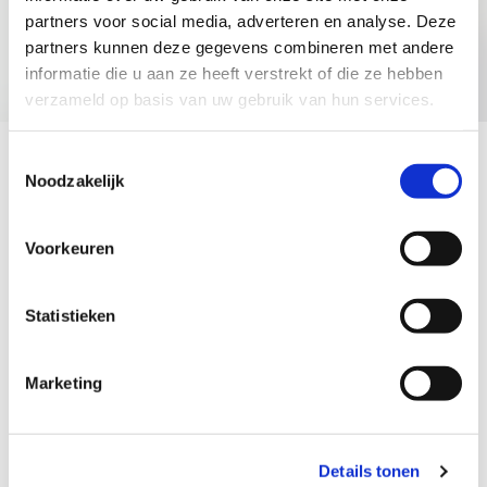
partners voor social media, adverteren en analyse. Deze
partners kunnen deze gegevens combineren met andere
Helderheid
informatie die u aan ze heeft verstrekt of die ze hebben
Wilt u advies over ordeningsplannen of het ompakken van
verzameld op basis van uw gebruik van hun services.
archieven en verzamelingen? U krijgt meer tijd en ruimte
met Archiefondersteuning Benelux in Helmond. Neem
Toestemmingsselectie
direct contact op voor helderheid en structuur in uw
Noodzakelijk
documentatie.
Voorkeuren
AoB beheert uw archief op elk niveau
Statistieken
Adviseren
Postbehandelingsprocedures
Marketing
Ordeningsplannen
Herstructureren van archieven
Digitaal archiveren
Details tonen
Vernietiging en externe opslag