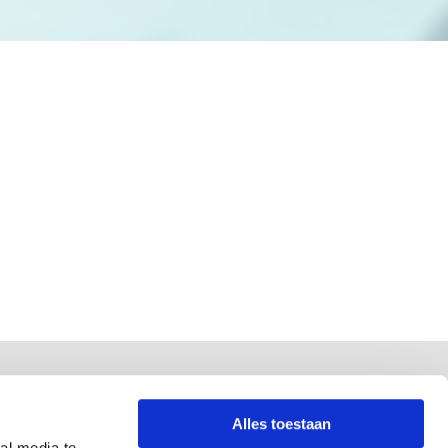
KvK-nummer
17148770
Alles toestaan
al media te