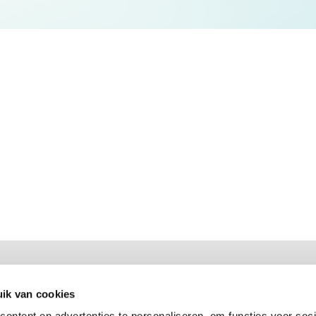
Openingingstijden
Maandag
09:00 - 21:00
ik van cookies
Dinsdag
09:00 - 21:00
ontent en advertenties te personaliseren, om functies voor soci